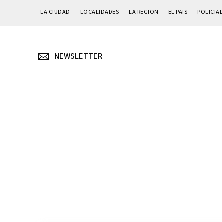
LA CIUDAD
LOCALIDADES
LA REGION
EL PAIS
POLICIA
NEWSLETTER