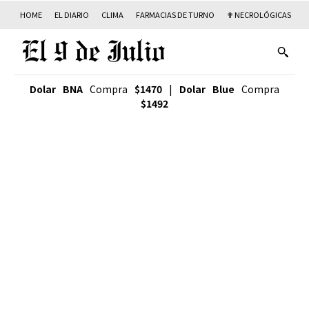
HOME
EL DIARIO
CLIMA
FARMACIAS DE TURNO
✟ NECROLÓGICAS
T
Dolar BNA
Compra
$1470
|
Dolar Blue
Compra
$1492