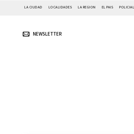
LA CIUDAD
LOCALIDADES
LA REGION
EL PAIS
POLICIA
NEWSLETTER