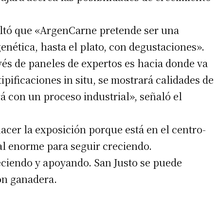
altó que «ArgenCarne pretende ser una
enética, hasta el plato, con degustaciones».
vés de paneles de expertos es hacia donde va
ipificaciones in situ, se mostrará calidades de
á con un proceso industrial», señaló el
irme gratis
acer la exposición porque está en el centro-
*
Requerido
*
de correo electrónico
al enorme para seguir creciendo.
reciendo y apoyando. San Justo se puede
ón ganadera.