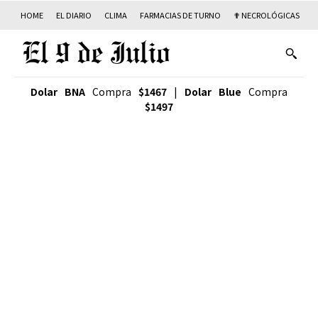
HOME
EL DIARIO
CLIMA
FARMACIAS DE TURNO
✟ NECROLÓGICAS
T
Dolar BNA
Compra
$1467
|
Dolar Blue
Compra
$1497