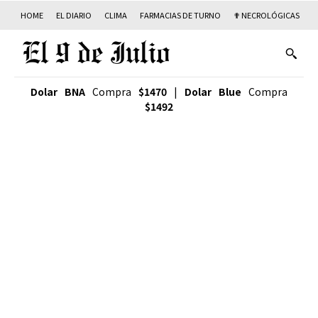
HOME
EL DIARIO
CLIMA
FARMACIAS DE TURNO
✟ NECROLÓGICAS
T
Dolar BNA
Compra
$1470
|
Dolar Blue
Compra
$1492