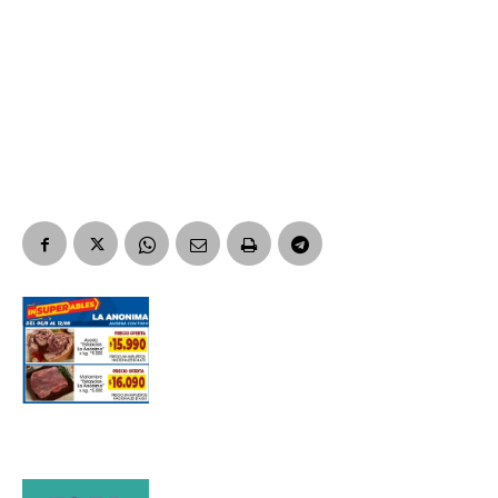
Suscribirme gratis
*
Dirección de correo electrónico
Nombre
Apellidos
Número de teléfono