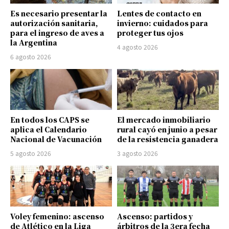
Es necesario presentar la
Lentes de contacto en
autorización sanitaria,
invierno: cuidados para
para el ingreso de aves a
proteger tus ojos
la Argentina
4 agosto 2026
6 agosto 2026
En todos los CAPS se
El mercado inmobiliario
aplica el Calendario
rural cayó en junio a pesar
Nacional de Vacunación
de la resistencia ganadera
5 agosto 2026
3 agosto 2026
Voley femenino: ascenso
Ascenso: partidos y
de Atlético en la Liga
árbitros de la 3era fecha