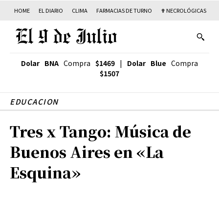
HOME
EL DIARIO
CLIMA
FARMACIAS DE TURNO
✟ NECROLÓGICAS
T
Dolar BNA
Compra
$1469
|
Dolar Blue
Compra
$1507
EDUCACION
Tres x Tango: Música de
Buenos Aires en «La
Esquina»