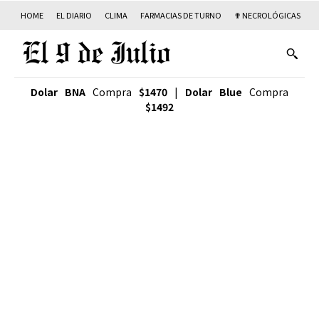
HOME
EL DIARIO
CLIMA
FARMACIAS DE TURNO
✟ NECROLÓGICAS
T
Dolar BNA
Compra
$1470
|
Dolar Blue
Compra
$1492