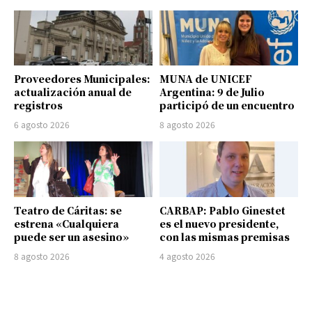
Proveedores Municipales:
MUNA de UNICEF
actualización anual de
Argentina: 9 de Julio
registros
participó de un encuentro
6 agosto 2026
8 agosto 2026
Teatro de Cáritas: se
CARBAP: Pablo Ginestet
estrena «Cualquiera
es el nuevo presidente,
puede ser un asesino»
con las mismas premisas
8 agosto 2026
4 agosto 2026