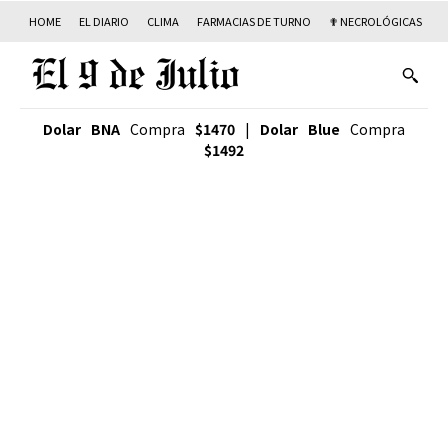
HOME
EL DIARIO
CLIMA
FARMACIAS DE TURNO
✟ NECROLÓGICAS
T
Dolar BNA
Compra
$1470
|
Dolar Blue
Compra
$1492