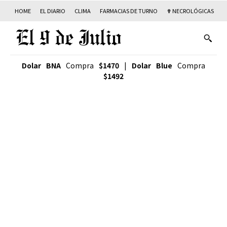
HOME
EL DIARIO
CLIMA
FARMACIAS DE TURNO
✟ NECROLÓGICAS
T
Dolar BNA
Compra
$1470
|
Dolar Blue
Compra
$1492