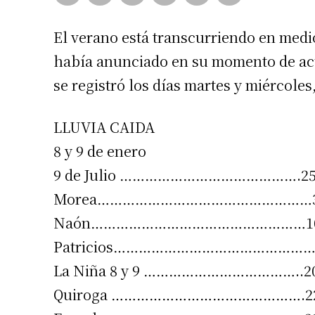
El verano está transcurriendo en medi
había anunciado en su momento de acue
se registró los días martes y miércoles
LLUVIA CAIDA
8 y 9 de enero
9 de Julio …………………………………….25 
Morea……………………………………………3
Naón……………………………………………1
Patricios…………………………………………
La Niña 8 y 9 ………………………………..2
Quiroga ……………………………………….2