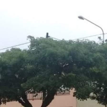
irme gratis
*
Requerido
*
de correo electrónico