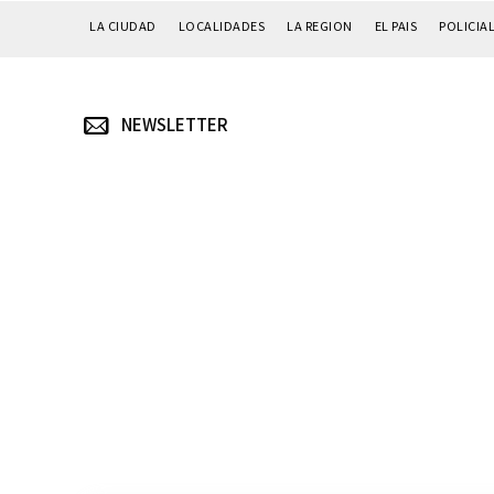
LA CIUDAD
LOCALIDADES
LA REGION
EL PAIS
POLICIA
NEWSLETTER