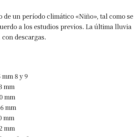
o de un período climático «Niño», tal como se
rdo a los estudios previos. La última lluvia
, con descargas.
mm 8 y 9
 mm
0 mm
6 mm
0 mm
2 mm