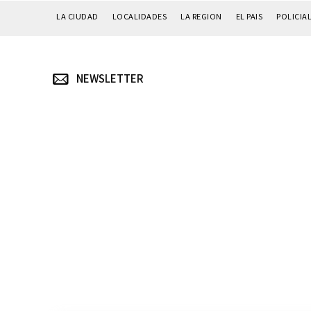
LA CIUDAD
LOCALIDADES
LA REGION
EL PAIS
POLICIA
NEWSLETTER