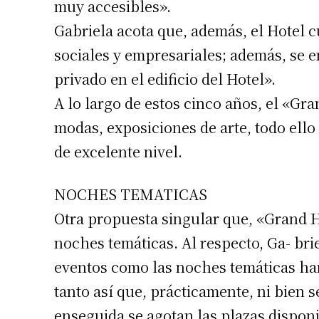
muy accesibles».
Gabriela acota que, además, el Hotel 
sociales y empresariales; además, se 
privado en el edificio del Hotel».
A lo largo de estos cinco años, el «Gra
modas, exposiciones de arte, todo ell
de excelente nivel.
NOCHES TEMATICAS
Suscrib
Otra propuesta singular que, «Grand H
noches temáticas. Al respecto, Ga- brie
Dirección 
eventos como las noches temáticas ha
tanto así que, prácticamente, ni bien s
Nombre
enseguida se agotan las plazas disponi