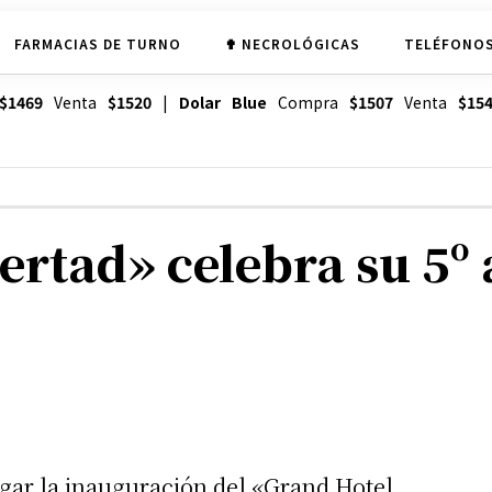
FARMACIAS DE TURNO
✟ NECROLÓGICAS
TELÉFONOS
$1469
Venta
$1520
|
Dolar Blue
Compra
$1507
Venta
$15
ertad» celebra su 5º 
ugar la inauguración del «Grand Hotel