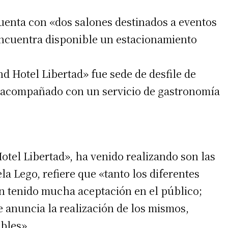
cuenta con «dos salones destinados a eventos
encuentra disponible un estacionamiento
nd Hotel Libertad» fue sede de desfile de
o acompañado con un servicio de gastronomía
irme gratis
otel Libertad», ha venido realizando son las
*
Requerido
la Lego, refiere que «tanto los diferentes
*
de correo electrónico
n tenido mucha aceptación en el público;
e anuncia la realización de los mismos,
bles».