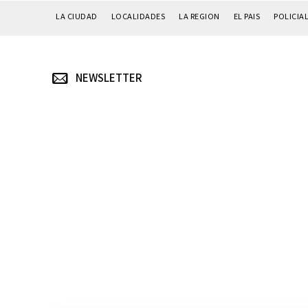
LA CIUDAD
LOCALIDADES
LA REGION
EL PAIS
POLICIA
NEWSLETTER