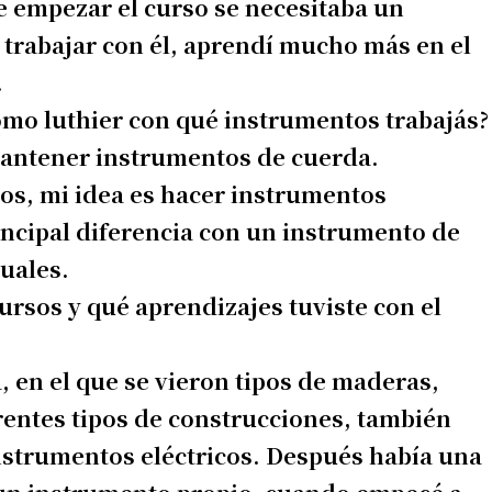
e empezar el curso se necesitaba un
a trabajar con él, aprendí mucho más en el
.
como luthier con qué instrumentos trabajás?
 mantener instrumentos de cuerda.
cos, mi idea es hacer instrumentos
incipal diferencia con un instrumento de
guales.
irme gratis
cursos y qué aprendizajes tuviste con el
*
Requerido
*
de correo electrónico
, en el que se vieron tipos de maderas,
rentes tipos de construcciones, también
instrumentos eléctricos. Después había una