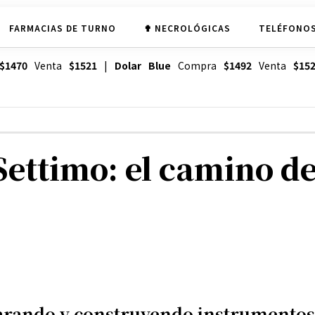
FARMACIAS DE TURNO
✟ NECROLÓGICAS
TELÉFONOS
$1470
Venta
$1521
|
Dolar Blue
Compra
$1492
Venta
$15
Settimo: el camino de
arando y construyendo instrumentos