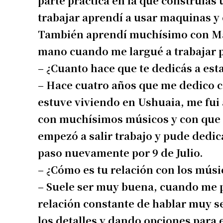
parte práctica en la que construía
Apellidos
trabajar aprendí a usar maquinas y 
También aprendí muchísimo con Mar
Número de
mano cuando me largué a trabajar p
– ¿Cuanto hace que te dedicás a est
– Hace cuatro años que me dedico c
estuve viviendo en Ushuaia, me fui 
con muchísimos músicos y con que n
empezó a salir trabajo y pude dedi
paso nuevamente por 9 de Julio.
– ¿Cómo es tu relación con los músi
– Suele ser muy buena, cuando me 
relación constante de hablar muy s
los detalles y dando opciones para e