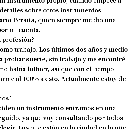
s un instrumento propio, cuando empecé a
detalles sobre otros instrumentos.
io Peraita, quien siempre me dio una
 teléfono
or mi cuenta.
a profesión?
omo trabajo. Los últimos dos años y medio
a probar suerte, sin trabajo y me encontré
o había luthier, así que con el tiempo
carme al 100% a esto. Actualmente estoy de
cos?
piden un instrumento entramos en una
eguido, ya que voy consultando por todos
legir. Los que están en la ciudad en la que