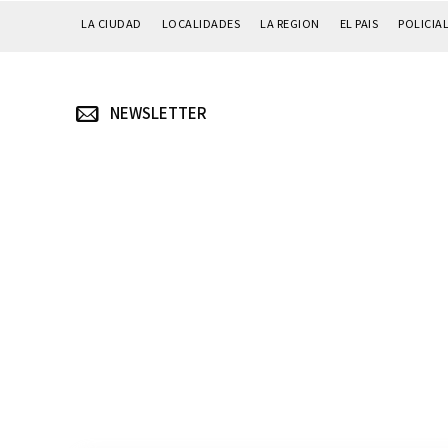
LA CIUDAD
LOCALIDADES
LA REGION
EL PAIS
POLICIA
NEWSLETTER