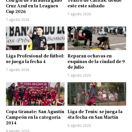
Con gol de Paradela ganó
Teatro de Cáritas: desde
Cruz Azul en la Leagues
este este sábado
Cup 2026
7 agosto 2026
7 agosto 2026
Liga Profesional de fútbol:
Reparan ochavas en
se juega la fecha 4
esquinas de la ciudad de 9
de Julio
7 agosto 2026
7 agosto 2026
Copa Granate: San Agustín
Liga de Tenis: se juega la
Campeón en la categoría
4ta fecha en San Martín
2014
6 agosto 2026
4 agosto 2026