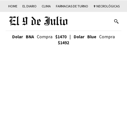
HOME
EL DIARIO
CLIMA
FARMACIAS DE TURNO
✟ NECROLÓGICAS
T
Dolar BNA
Compra
$1470
|
Dolar Blue
Compra
$1492