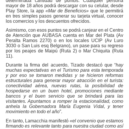
determinada cantidad de puntos. Cualquier persona
mayor de 18 años podrá descargar con su celular, desde
Play Store, la app
«Mar de Beneficios»
que le permitirá
en tres simples pasos generar su tarjeta virtual, conocer
los comercios y los descuentos ofrecidos.
Asimismo, con esos puntos se podrá canjear en el Centro
de Atención que AUBASA cuenta en Mar del Plata (Av
Peralta Ramos 2270) o en los locales UCIP (Av Luro
3030 o San Luis esq Belgrano), un pase para su regreso
por los peajes de Maipú (Ruta 2) o Mar Chiquita (Ruta
11).
Durante la firma del acuerdo, Tizado destacó que “
hay
muchas expectativas en el Turismo para esta temporada
y por eso se tomaron medidas y se hicieron reformas
estructurales para generar mayor atracción en el turista:
conectividad aérea, nuevas rutas, la posibilidad de
hospedarse en un buen hotel, promociones mediante
bancos y el buen servicio que se brindará para las
visitantes. Apuntamos a romper la estacionalidad, como
anhela la Gobernadora María Eugenia Vidal, y tener
movimiento en todo el año
”.
En tanto, Lamacchia manifestó
«el convenio que estamos
firmando es relevante tanto para nuestra ciudad como así