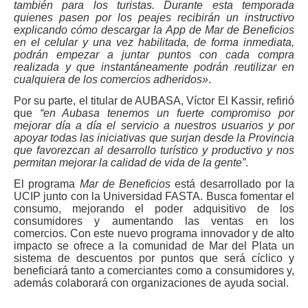
también para los turistas. Durante esta temporada
quienes pasen por los peajes recibirán un instructivo
explicando cómo descargar la App de Mar de Beneficios
en el celular y una vez habilitada, de forma inmediata,
podrán empezar a juntar puntos con cada compra
realizada y que instantáneamente podrán reutilizar en
cualquiera de los comercios adheridos»
.
Por su parte, el titular de AUBASA, Víctor El Kassir, refirió
que
“en Aubasa tenemos un fuerte compromiso por
mejorar día a día el servicio a nuestros usuarios y por
apoyar todas las iniciativas que surjan desde la Provincia
que favorezcan al desarrollo turístico y productivo y nos
permitan mejorar la calidad de vida de la gente”
.
El programa
Mar de Beneficios
está desarrollado por la
Suscribirme gratis
UCIP junto con la Universidad FASTA. Busca fomentar el
consumo, mejorando el poder adquisitivo de los
consumidores y aumentando las ventas en los
*
Dirección de correo electrónico
comercios. Con este nuevo programa innovador y de alto
impacto se ofrece a la comunidad de Mar del Plata un
sistema de descuentos por puntos que será cíclico y
beneficiará tanto a comerciantes como a consumidores y,
Nombre
además colaborará con organizaciones de ayuda social.