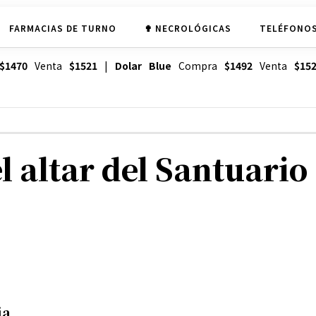
FARMACIAS DE TURNO
✟ NECROLÓGICAS
TELÉFONOS
$1470
Venta
$1521
|
Dolar Blue
Compra
$1492
Venta
$15
 teléfono
l altar del Santuari
ia