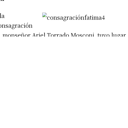
la
consagración
, monseñor Ariel Torrado Mosconi, tuvo lugar
el Santuario Diocesano de Nuestra Señora de
 altar. La misma fue presidida por el Obispo
árroco de la Iglesia catedral y rector del
y por los vicarios parroquiales Adolfo Petti y
ca, todo recinto sagrado católico existe para
to y la adoración comunitaria a la Santísima
os que Dios tiene su morada y los sacerdotes