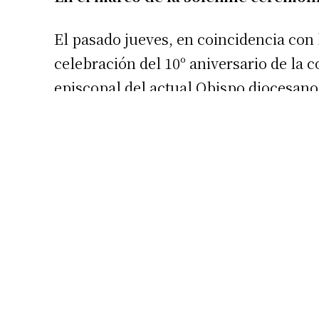
El pasado jueves, en coincidencia con 
celebración del 10º aniversario de la 
episcopal del actual Obispo diocesano
la solemne ceremonia de dedicación d
Fátima al culto divino y la consagró el
diocesano y concelebrada por el cura p
Santuario, presbítero Guillermo Gómez 
Ariel Palanga.
UNA TRADICION ANCESTRAL
Según la tradición de la Iglesia Católi
reunir a los fieles en los actos de cul
Trinidad. Por tratarse de lugares en l