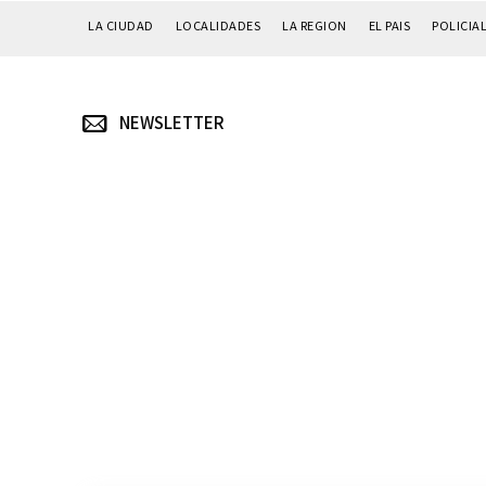
LA CIUDAD
LOCALIDADES
LA REGION
EL PAIS
POLICIA
NEWSLETTER
Suscrib
Dirección 