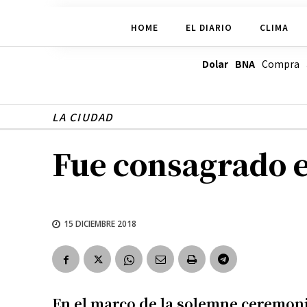
Nombre
HOME
EL DIARIO
CLIMA
Apellidos
Dolar BNA
Compra
Número de
LA CIUDAD
Fue consagrado e
15 DICIEMBRE 2018
En el marco de la solemne ceremon