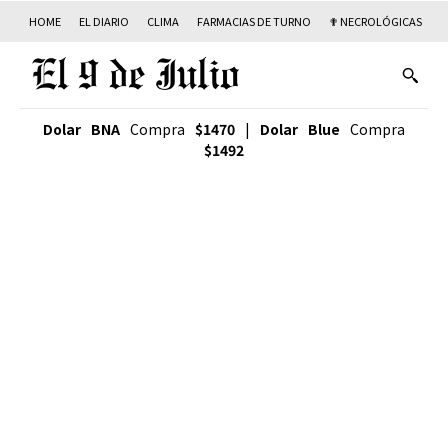
HOME
EL DIARIO
CLIMA
FARMACIAS DE TURNO
✟ NECROLÓGICAS
T
Dolar BNA
Compra
$1470
|
Dolar Blue
Compra
$1492