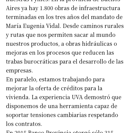
Aires ya hay 1.800 obras de infraestructura
terminadas en los tres años del mandato de
María Eugenia Vidal. Desde caminos rurales
y rutas que nos permiten sacar al mundo
nuestros productos, a obras hidráulicas o
mejoras en los procesos que reducen las
trabas burocráticas para el desarrollo de las
empresas.
En paralelo, estamos trabajando para
mejorar la oferta de créditos para la
vivienda. La experiencia UVA demostró que
disponemos de una herramienta capaz de
Suscribirme gratis
soportar tensiones cambiarias respetando
los contratos.
*
Dirección de correo electrónico
En 2015 Banco Provincia otorgó sólo 315