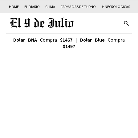
HOME
EL DIARIO
CLIMA
FARMACIAS DE TURNO
✟ NECROLÓGICAS
T
Dolar BNA
Compra
$1467
|
Dolar Blue
Compra
$1497