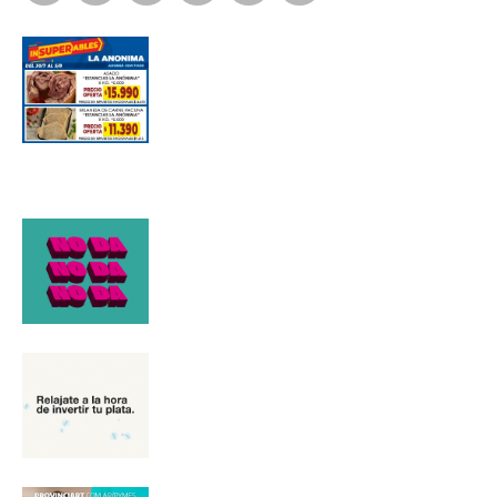
Suscribirme gratis
*
Dirección de correo electrónico
Nombre
Apellidos
Número de teléfono