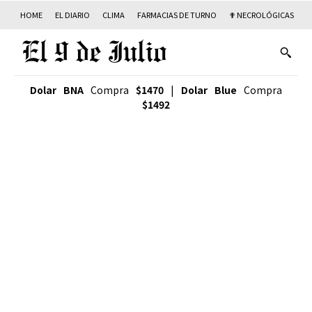
HOME
EL DIARIO
CLIMA
FARMACIAS DE TURNO
✟ NECROLÓGICAS
T
Dolar BNA
Compra
$1470
|
Dolar Blue
Compra
$1492