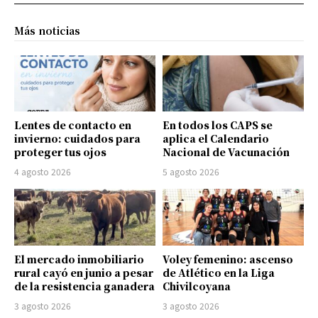
Más noticias
Lentes de contacto en
En todos los CAPS se
invierno: cuidados para
aplica el Calendario
proteger tus ojos
Nacional de Vacunación
4 agosto 2026
5 agosto 2026
El mercado inmobiliario
Voley femenino: ascenso
rural cayó en junio a pesar
de Atlético en la Liga
de la resistencia ganadera
Chivilcoyana
3 agosto 2026
3 agosto 2026