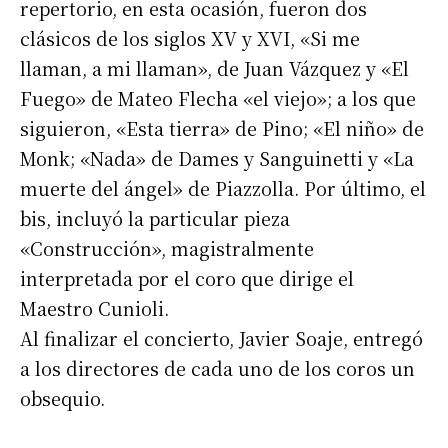
repertorio, en esta ocasión, fueron dos
clásicos de los siglos XV y XVI, «Si me
llaman, a mi llaman», de Juan Vázquez y «El
Fuego» de Mateo Flecha «el viejo»; a los que
siguieron, «Esta tierra» de Pino; «El niño» de
Monk; «Nada» de Dames y Sanguinetti y «La
muerte del ángel» de Piazzolla. Por último, el
bis, incluyó la particular pieza
«Construcción», magistralmente
interpretada por el coro que dirige el
Suscribirme gratis
Maestro Cunioli.
Al finalizar el concierto, Javier Soaje, entregó
*
Dirección de correo electrónico
a los directores de cada uno de los coros un
obsequio.
Nombre