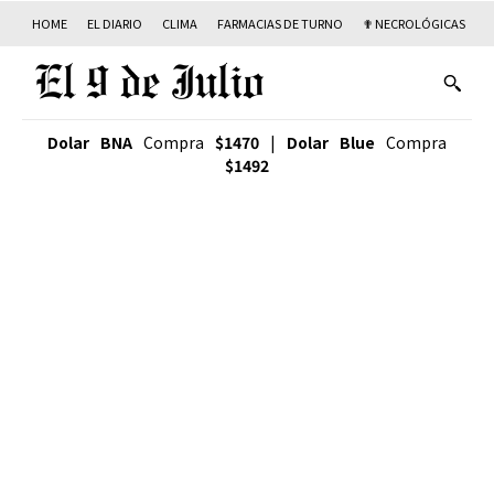
HOME
EL DIARIO
CLIMA
FARMACIAS DE TURNO
✟ NECROLÓGICAS
T
Dolar BNA
Compra
$1470
|
Dolar Blue
Compra
$1492