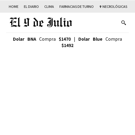
HOME
EL DIARIO
CLIMA
FARMACIAS DE TURNO
✟ NECROLÓGICAS
T
Dolar BNA
Compra
$1470
|
Dolar Blue
Compra
$1492