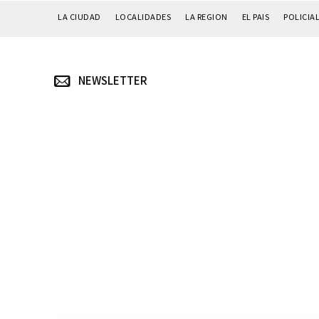
LA CIUDAD
LOCALIDADES
LA REGION
EL PAIS
POLICIA
NEWSLETTER