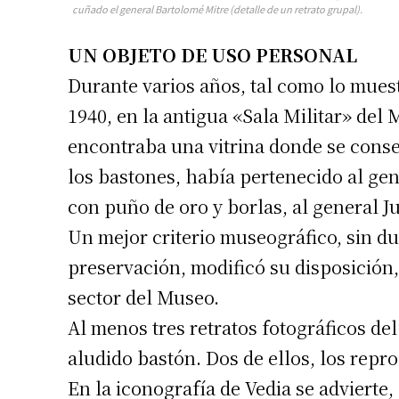
cuñado el general Bartolomé Mitre (detalle de un retrato grupal).
Apellidos
UN OBJETO DE USO PERSONAL
Durante varios años, tal como lo mues
Número de
1940, en la antigua «Sala Militar» del
encontraba una vitrina donde se cons
los bastones, había pertenecido al gen
con puño de oro y borlas, al general Ju
Un mejor criterio museográfico, sin d
preservación, modificó su disposición,
sector del Museo.
Al menos tres retratos fotográficos de
aludido bastón. Dos de ellos, los repr
En la iconografía de Vedia se advierte