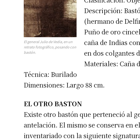
Descripción: Bastó
(hermano de Delfin
Puño de oro cince
caña de Indias con 
El general Julio de Vedia, en un
retrato fotográfico, posando con
en dos colgantes d
bastón.
Materiales: Caña d
Técnica: Burilado
Dimensiones: Largo 88 cm.
EL OTRO BASTON
Existe otro bastón que perteneció al g
antelación. El mismo se conserva en e
inventariado con la siguiente signat