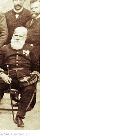
irme gratis
*
Requerido
*
de correo electrónico
astón. A su lado, su