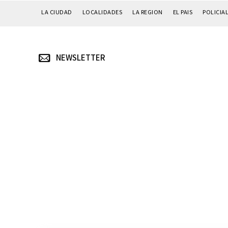
LA CIUDAD
LOCALIDADES
LA REGION
EL PAIS
POLICIA
NEWSLETTER