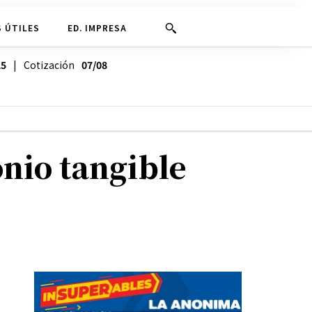
 ÚTILES
ED. IMPRESA
25
| Cotización
07/08
onio tangible