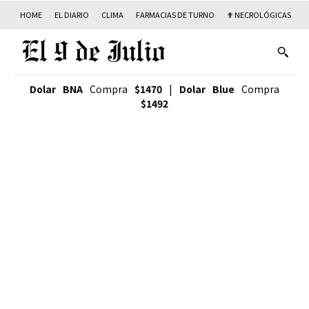
HOME
EL DIARIO
CLIMA
FARMACIAS DE TURNO
✟ NECROLÓGICAS
T
Dolar BNA
Compra
$1470
|
Dolar Blue
Compra
$1492