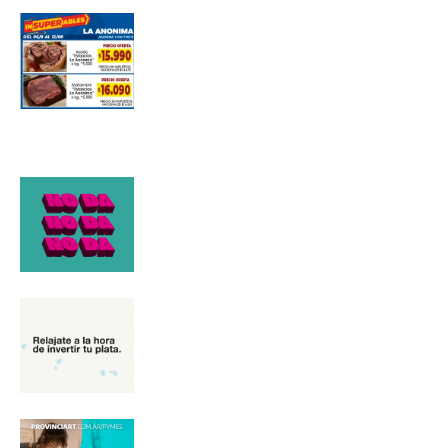
Suscribirme gratis
*
Dirección de correo electrónico
Nombre
Apellidos
Número de teléfono