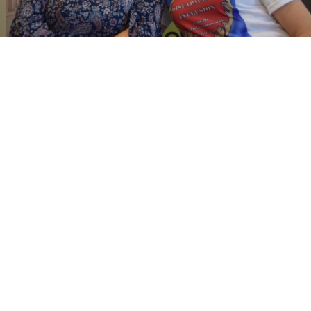
Suscribirme gratis
*
Dirección de correo electrónico
Nombre
Apellidos
Número de teléfono