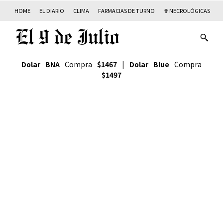
HOME
EL DIARIO
CLIMA
FARMACIAS DE TURNO
✟ NECROLÓGICAS
T
Dolar BNA
Compra
$1467
|
Dolar Blue
Compra
$1497