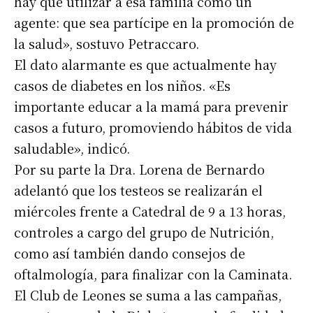
hay que utilizar a esa familia como un
agente: que sea partícipe en la promoción de
la salud», sostuvo Petraccaro.
El dato alarmante es que actualmente hay
casos de diabetes en los niños. «Es
importante educar a la mamá para prevenir
Suscribirme gratis
casos a futuro, promoviendo hábitos de vida
saludable», indicó.
*
Dirección de correo electrónico
Por su parte la Dra. Lorena de Bernardo
adelantó que los testeos se realizarán el
miércoles frente a Catedral de 9 a 13 horas,
Nombre
controles a cargo del grupo de Nutrición,
como así también dando consejos de
Apellidos
oftalmología, para finalizar con la Caminata.
El Club de Leones se suma a las campañas,
Número de teléfono