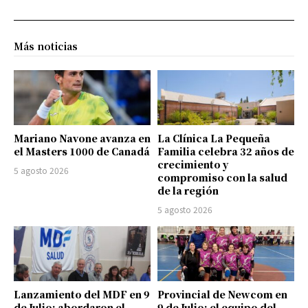
Más noticias
Mariano Navone avanza en
La Clínica La Pequeña
el Masters 1000 de Canadá
Familia celebra 32 años de
crecimiento y
5 agosto 2026
compromiso con la salud
de la región
5 agosto 2026
Lanzamiento del MDF en 9
Provincial de Newcom en
de Julio: abordaron el
9 de Julio: el equipo del