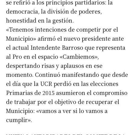
se refirió a los principios partidarios: la
democracia, la división de poderes,
honestidad en la gestión.
«Tenemos intenciones de competir por el
Municipio» afirmó el nuevo presidente ante
el actual Intendente Barroso que representa
al Pro en el espacio «Cambiemos»,
despertando risas y aplausos en ese
Suscribirme gratis
momento. Continuó manifestando que desde
el día que la UCR perdió en las elecciones
*
Dirección de correo electrónico
Primarias de 2015 asumieron el compromiso
de trabajar por el objetivo de recuperar el
Nombre
Municipio: «vamos a ver si lo vamos a
cumplir».
Apellidos