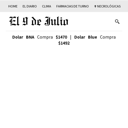
HOME
EL DIARIO
CLIMA
FARMACIAS DE TURNO
✟ NECROLÓGICAS
T
Dolar BNA
Compra
$1470
|
Dolar Blue
Compra
$1492