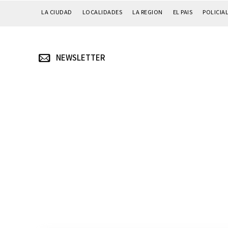
LA CIUDAD
LOCALIDADES
LA REGION
EL PAIS
POLICIA
NEWSLETTER