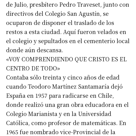
de Julio, presbítero Pedro Traveset, junto con
Suscribirme gratis
directivos del Colegio San Agustín, se
ocuparon de disponer el traslado de los
*
Dirección de correo electrónico
restos a esta ciudad. Aquí fueron velados en
el colegio y sepultados en el cementerio local
Nombre
donde aún descansa.
«VOY COMPRENDIENDO QUE CRISTO ES EL
Apellidos
CENTRO DE TODO»
Contaba sólo treinta y cinco años de edad
cuando Teodoro Martínez Santamaría dejó
Número de teléfono
España en 1957 para radicarse en Chile,
donde realizó una gran obra educadora en el
Colegio Marianista y en la Universidad
Católica, como profesor de matemáticas. En
1965 fue nombrado vice-Provincial de la