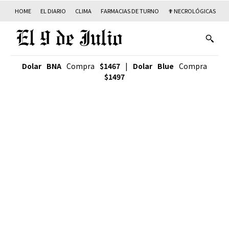
HOME
EL DIARIO
CLIMA
FARMACIAS DE TURNO
✟ NECROLÓGICAS
T
Dolar BNA
Compra
$1467
|
Dolar Blue
Compra
$1497