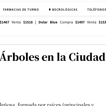
FARMACIAS DE TURNO
✟ NECROLÓGICAS
TELÉFONOS
$1467
Venta
$1518
|
Dolar Blue
Compra
$1497
Venta
$15
 Árboles en la Ciudad
leñosa, formada por raíces (principales y