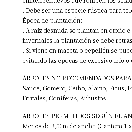
emiten renuevos que rompen los solad
. Debe ser una especie rústica para to
Época de plantación:
. A raíz desnuda se plantan en otoño e
invernales la plantación se debe retras
. Si viene en maceta o cepellón se pue
evitando las épocas de excesivo frío o 
ÁRBOLES NO RECOMENDADOS PARA
Suscrib
Sauce, Gomero, Ceibo, Álamo, Ficus, 
Frutales, Coníferas, Arbustos.
Dirección 
ARBOLES PERMITIDOS SEGÚN EL AN
Nombre
Menos de 3,50m de ancho (Cantero 1 x 