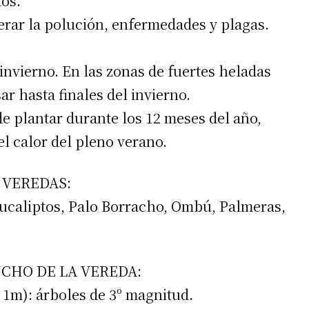
os.
lerar la polución, enfermedades y plagas.
 invierno. En las zonas de fuertes heladas
ar hasta finales del invierno.
de plantar durante los 12 meses del año,
el calor del pleno verano.
 VEREDAS:
irme gratis
Eucaliptos, Palo Borracho, Ombú, Palmeras,
*
Requerido
*
de correo electrónico
CHO DE LA VEREDA:
1m): árboles de 3º magnitud.