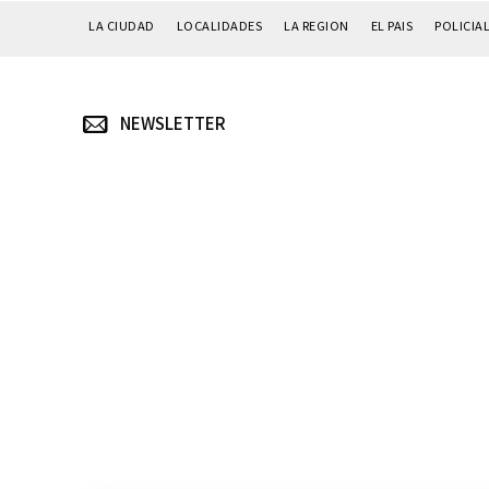
LA CIUDAD
LOCALIDADES
LA REGION
EL PAIS
POLICIA
NEWSLETTER