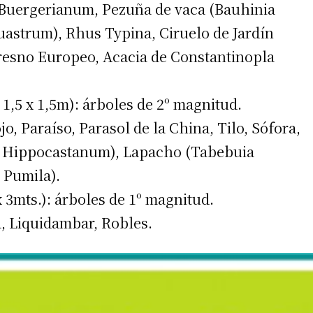
 Buergerianum, Pezuña de vaca (Bauhinia
iquastrum), Rhus Typina, Ciruelo de Jardín
Fresno Europeo, Acacia de Constantinopla
 teléfono
1,5 x 1,5m): árboles de 2º magnitud.
, Paraíso, Parasol de la China, Tilo, Sófora,
us Hippocastanum), Lapacho (Tabebuia
 Pumila).
 3mts.): árboles de 1º magnitud.
a, Liquidambar, Robles.