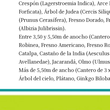
Crespón (Lagerstroemia Indica), Arce
Apellidos
Forficata), Árbol de Judea (Cercis Sil
(Prunus Cerasífera), Fresno Dorado, 
Número de
(Albizia Julibrissin).
Entre 3,50 y 5,50m de anocho (Cantero 
Robinea, Fresno Americano, Fresno Rojo
Catalpa, Castaño de la India (Aescul
Avellanedae), Jacarandá, Olmo (Ulmus
Más de 5,50m de ancho (Cantero de 3 x
Árbol del cielo, Plátano, Ginkgo Bilob