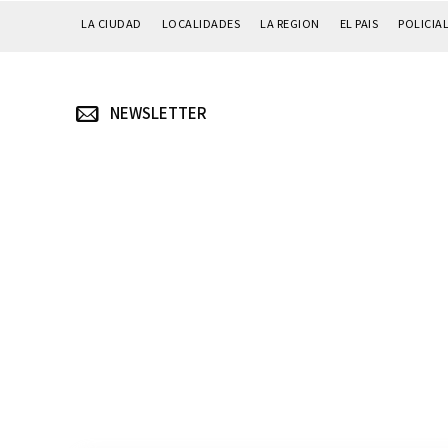
LA CIUDAD
LOCALIDADES
LA REGION
EL PAIS
POLICIA
NEWSLETTER