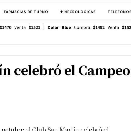
FARMACIAS DE TURNO
✟ NECROLÓGICAS
TELÉFONOS
$1470
Venta
$1521
|
Dolar Blue
Compra
$1492
Venta
$15
ín celebró el Campe
 octubre el Club San Martín celebró el