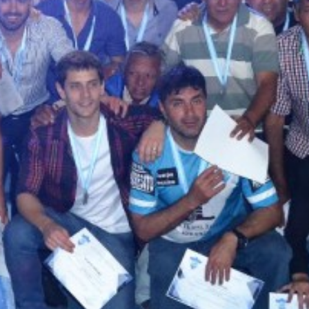
irme gratis
*
Requerido
*
de correo electrónico