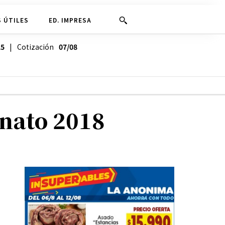
 ÚTILES
ED. IMPRESA
25
| Cotización
07/08
onato 2018