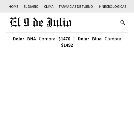
HOME
EL DIARIO
CLIMA
FARMACIAS DE TURNO
✟ NECROLÓGICAS
T
Dolar BNA
Compra
$1470
|
Dolar Blue
Compra
$1492