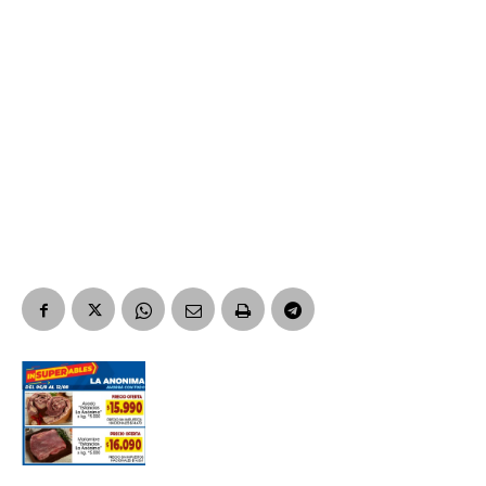
Suscribirme gratis
*
Dirección de correo electrónico
Nombre
Apellidos
Número de teléfono