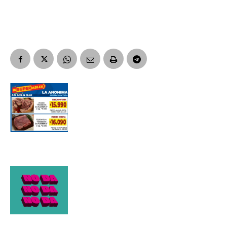
Suscribirme gratis
*
Dirección de correo electrónico
Nombre
Apellidos
Número de teléfono