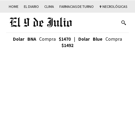
HOME
EL DIARIO
CLIMA
FARMACIAS DE TURNO
✟ NECROLÓGICAS
T
Dolar BNA
Compra
$1470
|
Dolar Blue
Compra
$1492