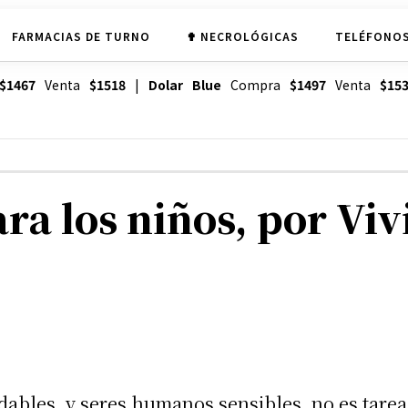
FARMACIAS DE TURNO
✟ NECROLÓGICAS
TELÉFONOS
$1467
Venta
$1518
|
Dolar Blue
Compra
$1497
Venta
$15
ra los niños, por Vi
udables, y seres humanos sensibles, no es tarea