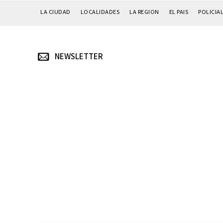
LA CIUDAD
LOCALIDADES
LA REGION
EL PAIS
POLICIA
NEWSLETTER