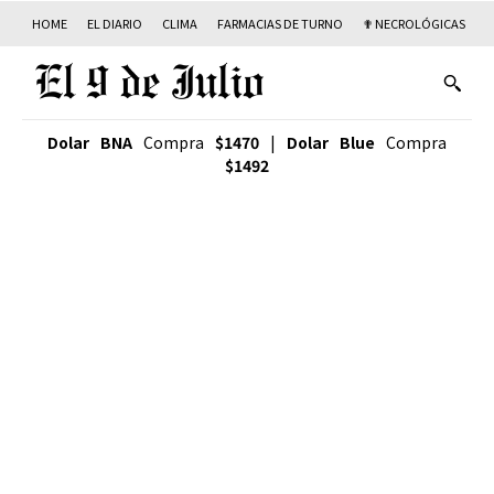
HOME
EL DIARIO
CLIMA
FARMACIAS DE TURNO
✟ NECROLÓGICAS
T
Dolar BNA
Compra
$1470
|
Dolar Blue
Compra
$1492