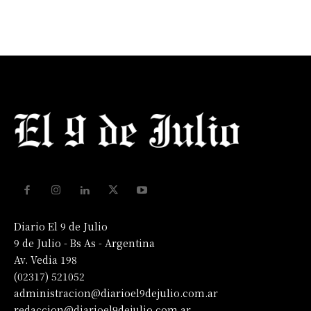
Diario El 9 de Julio
9 de Julio - Bs As - Argentina
Av. Vedia 198
(02317) 521052
administracion@diarioel9dejulio.com.ar
redaccion@diarioel9dejulio.com.ar