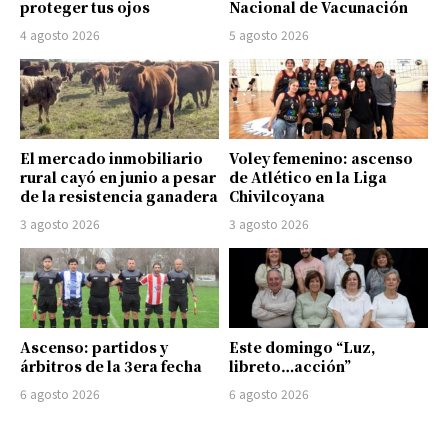
proteger tus ojos
Nacional de Vacunación
4 agosto 2026
5 agosto 2026
El mercado inmobiliario
Voley femenino: ascenso
rural cayó en junio a pesar
de Atlético en la Liga
de la resistencia ganadera
Chivilcoyana
3 agosto 2026
3 agosto 2026
Ascenso: partidos y
Este domingo “Luz,
árbitros de la 3era fecha
libreto…acción”
6 agosto 2026
6 agosto 2026