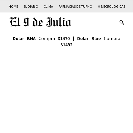
HOME
EL DIARIO
CLIMA
FARMACIAS DE TURNO
✟ NECROLÓGICAS
T
Dolar BNA
Compra
$1470
|
Dolar Blue
Compra
$1492