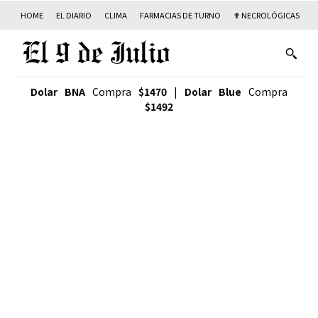
HOME
EL DIARIO
CLIMA
FARMACIAS DE TURNO
✟ NECROLÓGICAS
T
Dolar BNA
Compra
$1470
|
Dolar Blue
Compra
$1492