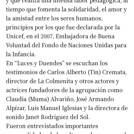
y que realiza una intensa labor pedagógica, al
tiempo que fomenta la solidaridad, el amor y
la amistad entre los seres humanos,
principios por los que fue declarada por la
Unicef, en el 2007, Embajadora de Buena
Suscribirme gratis
Voluntad del Fondo de Naciones Unidas para
la Infancia.
En “Luces y Duendes” se escuchan los
*
Dirección de correo electrónico
testimonios de Carlos Alberto (Tin) Cremata,
director de La Colmenita y otros actores y
Nombre
actrices fundadores de la agrupación como
Claudia (Muma) Alvariño, José Armando
Apellidos
Alpízar, Luis Manuel Iglesias y la directora de
sonido Janet Rodríguez del Sol.
Número de teléfono
Fueron entrevistados importantes