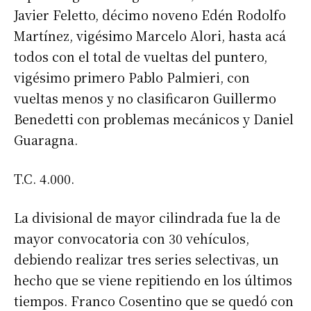
Javier Feletto, décimo noveno Edén Rodolfo
*
Dirección de correo electrónico
Martínez, vigésimo Marcelo Alori, hasta acá
todos con el total de vueltas del puntero,
Nombre
vigésimo primero Pablo Palmieri, con
vueltas menos y no clasificaron Guillermo
Apellidos
Benedetti con problemas mecánicos y Daniel
Guaragna.
Número de teléfono
T.C. 4.000.
La divisional de mayor cilindrada fue la de
mayor convocatoria con 30 vehículos,
debiendo realizar tres series selectivas, un
hecho que se viene repitiendo en los últimos
tiempos. Franco Cosentino que se quedó con