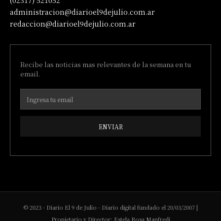
(02317) 521052
administracion@diarioel9dejulio.com.ar
redaccion@diarioel9dejulio.com.ar
Recibe las noticias mas relevantes de la semana en tu
email.
ENVIAR
© 2023 - Diario El 9 de Julio - Diario digital fundado el 20/03/2007 |
Propietario y Director: Estela Rosa Manfredi