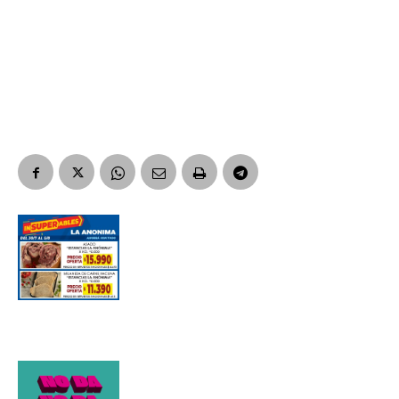
Suscribirme gratis
*
Dirección de correo electrónico
Nombre
Apellidos
Número de teléfono