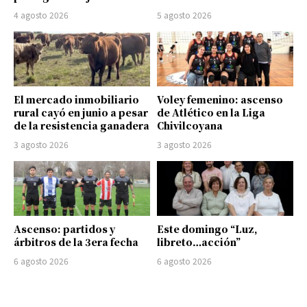
4 agosto 2026
5 agosto 2026
El mercado inmobiliario
Voley femenino: ascenso
rural cayó en junio a pesar
de Atlético en la Liga
de la resistencia ganadera
Chivilcoyana
3 agosto 2026
3 agosto 2026
Ascenso: partidos y
Este domingo “Luz,
árbitros de la 3era fecha
libreto…acción”
6 agosto 2026
6 agosto 2026