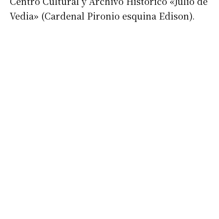
Centro Cultural y Archivo Histórico «Julio de
Vedia» (Cardenal Pironio esquina Edison).
Suscribirme gratis
*
Dirección de correo electrónico
Nombre
Apellidos
Número de teléfono