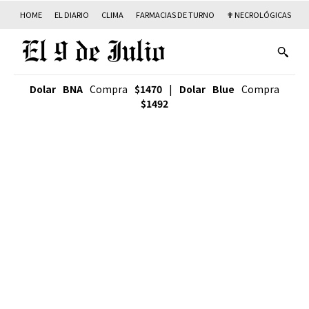
HOME
EL DIARIO
CLIMA
FARMACIAS DE TURNO
✟ NECROLÓGICAS
T
Dolar BNA
Compra
$1470
|
Dolar Blue
Compra
$1492