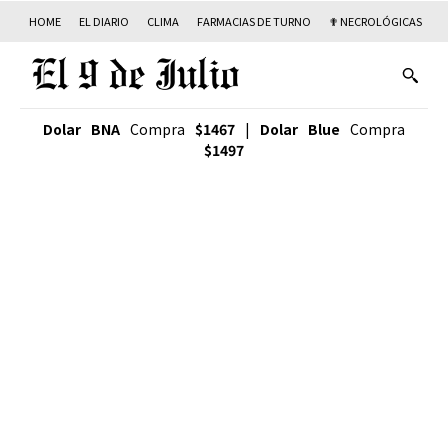
HOME
EL DIARIO
CLIMA
FARMACIAS DE TURNO
✟ NECROLÓGICAS
T
Dolar BNA
Compra
$1467
|
Dolar Blue
Compra
$1497