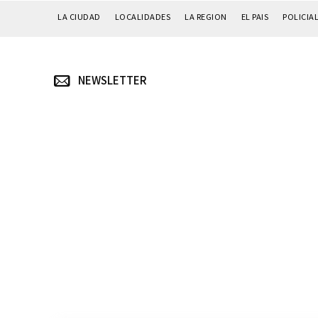
LA CIUDAD
LOCALIDADES
LA REGION
EL PAIS
POLICIA
NEWSLETTER