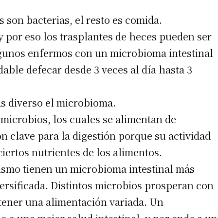
 son bacterias, el resto es comida.
 por eso los trasplantes de heces pueden ser
lgunos enfermos con un microbioma intestinal
dable defecar desde 3 veces al día hasta 3
ás diverso el microbioma.
 microbios, los cuales se alimentan de
irme gratis
on clave para la digestión porque su actividad
iertos nutrientes de los alimentos.
*
Requerido
*
de correo electrónico
smo tienen un microbioma intestinal más
ersificada. Distintos microbios prosperan con
 tener una alimentación variada. Un