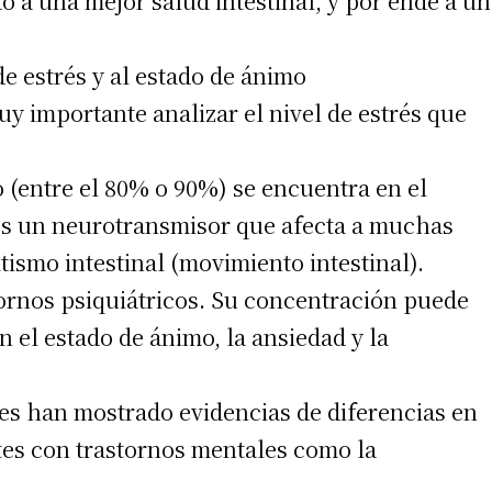
o a una mejor salud intestinal, y por ende a un
 de estrés y al estado de ánimo
 teléfono
uy importante analizar el nivel de estrés que
 (entre el 80% o 90%) se encuentra en el
a es un neurotransmisor que afecta a muchas
tismo intestinal (movimiento intestinal).
ornos psiquiátricos. Su concentración puede
en el estado de ánimo, la ansiedad y la
es han mostrado evidencias de diferencias en
ntes con trastornos mentales como la