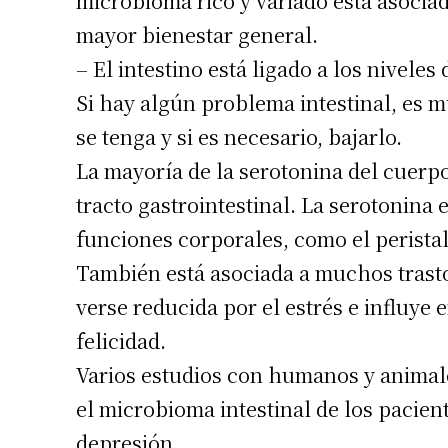
microbioma rico y variado está asociad
Apellidos
mayor bienestar general.
– El intestino está ligado a los niveles
Número de
Si hay algún problema intestinal, es m
se tenga y si es necesario, bajarlo.
La mayoría de la serotonina del cuerpo
tracto gastrointestinal. La serotonin
funciones corporales, como el peristal
También está asociada a muchos trast
verse reducida por el estrés e influye 
felicidad.
Varios estudios con humanos y animal
el microbioma intestinal de los pacie
depresión.