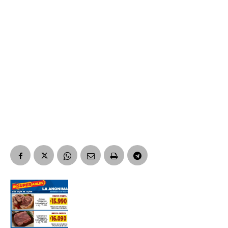
Suscribirme gratis
*
Dirección de correo electrónico
Nombre
Apellidos
Número de teléfono