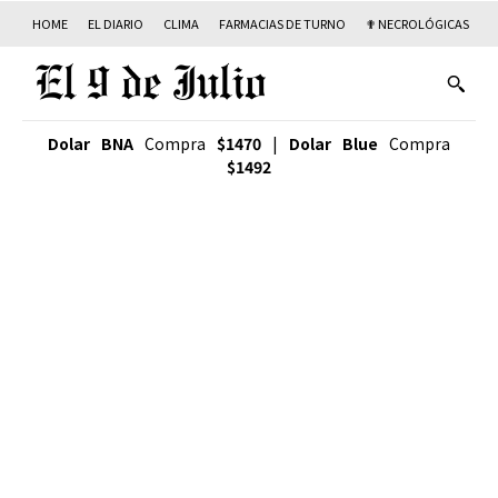
HOME
EL DIARIO
CLIMA
FARMACIAS DE TURNO
✟ NECROLÓGICAS
T
Dolar BNA
Compra
$1470
|
Dolar Blue
Compra
$1492