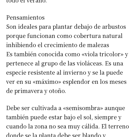
todo el verano.
Pensamientos
Son ideales para plantar debajo de arbustos
porque funcionan como cobertura natural
inhibiendo el crecimiento de malezas
Es también conocida como «viola tricolor» y
pertenece al grupo de las violáceas. Es una
especie resistente al invierno y se la puede
Suscribirme gratis
ver en su «máximo» esplendor en los meses
de primavera y otoño.
*
Dirección de correo electrónico
Debe ser cultivada a «semisombra» aunque
también puede estar bajo el sol, siempre y
Nombre
cuando la zona no sea muy cálida. El terreno
donde se la planta debe ser blando y