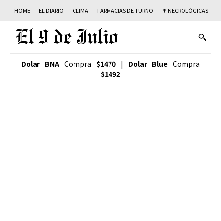
HOME
EL DIARIO
CLIMA
FARMACIAS DE TURNO
✟ NECROLÓGICAS
T
Dolar BNA
Compra
$1470
|
Dolar Blue
Compra
$1492