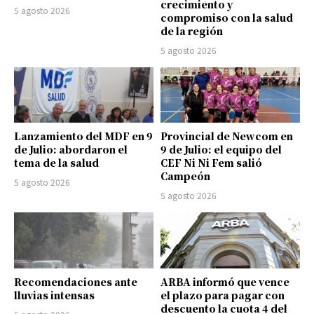
crecimiento y
5 agosto 2026
compromiso con la salud
de la región
5 agosto 2026
Lanzamiento del MDF en 9
Provincial de Newcom en
de Julio: abordaron el
9 de Julio: el equipo del
tema de la salud
CEF Ni Ni Fem salió
Campeón
5 agosto 2026
5 agosto 2026
Recomendaciones ante
ARBA informó que vence
lluvias intensas
el plazo para pagar con
descuento la cuota 4 del